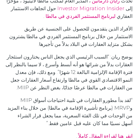
تحدث
رايان دارمانين
، المدير العام لمكتب مالطا لاتيتيود ، مؤخرًا
إلى
Investor Migration Insider
حول اتجاهات الاستثمار
العقاري
لبرنامج المستثمر الفردي في مالطا
.
الأفراد الذين يتقدمون للحصول على الجنسية عن طريق
الاستثمار من خلال برنامج المستثمر الفردي في مالطا يشترون
بشكل متزايد العقارات في البلاد بدلاً من تأجيرها.
يوضح ريان: “السبب الرئيسي الذي يجعل الناس يختارون استئجار
العقارات بدلاً من شرائها هو أنه أبسط وأسرع ، لا سيما بالنظر إلى
فترة الإقامة الإلزامية البالغة 12 شهرًا”. ومع ذلك، فإن معدل
النمو الاقتصادي القوي في مالطا وارتفاع أسعار العقارات جعل
من العقارات في مالطا عرضًا جذابًا، بغض النظر عن MIIP.
“لقد بدأ مطورو العقارات في تلبية احتياجات أسواق MIIP
وMRVP (برنامج تأشيرة الإقامة في مالطا) من خلال بناء المزيد
من الوحدات في تلك الفئة السعرية، مما يجعل قرار الشراء
أسهل نسبيًا مما كان عليه قبل عامين فقط.”
انقر هنا لقراءة المقال كاملاً
.