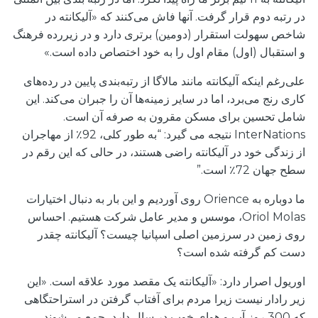
در رتبه دوم قرار گرفت. آنها فاش می‌کنند که «آلیکانته در
شاخص سهولت استقرار (دومین) برتری دارد و در زیررده فرهنگ
و استقبال (اول) مقام اول را به خود اختصاص داده است.»
علی‌رغم اینکه آلیکانته مانند مالاگا از رتبه‌بندی پایین در رده‌های
کاری رنج می‌برد، اما در سایر زمینه‌ها آن را جبران می‌کند. این
شامل تحسین برای مسکن مقرون به صرفه آن است.
InterNations نتیجه می گیرد: “به طور کلی، 92٪ از مهاجران
از زندگی خود در آلیکانته راضی هستند، در حالی که این رقم در
سطح جهان 72٪ است.”
ما دوباره به Orience روی آوردیم و این بار به دنبال اختیارات
Oriol Molas، موسس و مدیر عامل شرکت هستیم. احساس
روی زمین در سرزمین اصلی اسپانیا چیست؟ آلیکانته چقدر
دست کم گرفته شده است؟
اوریول اصرار دارد: «آلیکانته یک مقصد مورد علاقه است. «این
زیر رادار نیست زیرا مردم برای آفتاب گرفتن در استراحتگاهی
که 300 روز آب و هوای خوب در سال دارد، جمع می‌شوند.