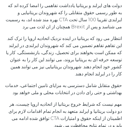
دولت های ایرلند و بریتانیا یادداشت تفاهمی را امضا کرده اند که
به طور رسمی حقوق متقابلی را که شهروندان بریتانیایی و
ایرلندی تقریبا 100 سال تحت CTA بهره مند شده اند، به رسمیت
می شناسد و پس از Brexit همچنان از ان لذت می برد.
انتظار می رود که بریتانیا در اینده نزدیک اتحادیه اروپا را ترک کند.
این تفاهم تفاهم تضمین می کند که شهروندان ایرلندی در ایرلند
که ممکن است بخواهند برای تحصیل، زندگی، بازنشستگی، کار یا
توسعه حرفه ای به بریتانیا بروند، می توانند این کار را به عنوان
کشور خود انجام دهند. شهروندان بریتانیایی نیز می توانند همین
کار را در ایرلند انجام دهند.
حقوق متقابل شامل دسترسی به مزایای تامین اجتماعی، خدمات
بهداشتی و حتی رای دادن در انتخابات محلی و ملی خواهد بود.
مهم نیست که شرایط خروج بریتانیا از اتحادیه اروپا چیست، هر
دو دولت بریتانیا و ایرلند متعهد به انجام تمام اقدامات لازم برای
اطمینان از اینکه حقوق و امتیازات CTA توافق شده ادامه می
یابد و در تمام نتایج محافظت می شود.