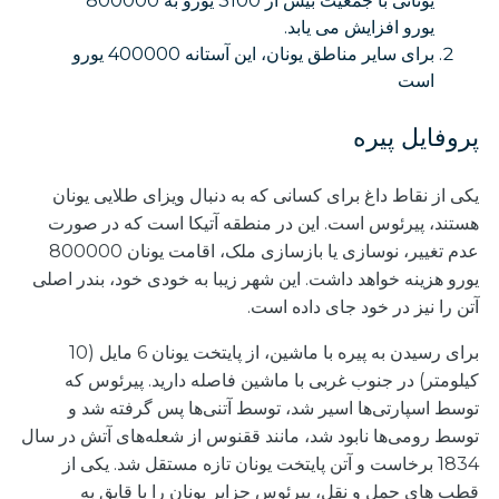
یونانی با جمعیت بیش از 3100 یورو به 800000
یورو افزایش می یابد.
برای سایر مناطق یونان، این آستانه 400000 یورو
است
پروفایل پیره
یکی از نقاط داغ برای کسانی که به دنبال ویزای طلایی یونان
هستند، پیرئوس است. این در منطقه آتیکا است که در صورت
عدم تغییر، نوسازی یا بازسازی ملک، اقامت یونان 800000
یورو هزینه خواهد داشت. این شهر زیبا به خودی خود، بندر اصلی
آتن را نیز در خود جای داده است.
برای رسیدن به پیره با ماشین، از پایتخت یونان 6 مایل (10
کیلومتر) در جنوب غربی با ماشین فاصله دارید. پیرئوس که
توسط اسپارتی‌ها اسیر شد، توسط آتنی‌ها پس گرفته شد و
توسط رومی‌ها نابود شد، مانند ققنوس از شعله‌های آتش در سال
1834 برخاست و آتن پایتخت یونان تازه مستقل شد. یکی از
قطب های حمل و نقل، پیرئوس جزایر یونان را با قایق به