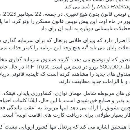
Mais Hab را تایید می کند
پیش نویس قانون
ر در ماه اوت این پیش نویس قانون مسکن را وتو کرد، اما پ
عطیلات تابستانی دوباره به تایید ان رای داد.
نا اصرار دارد که ویزای طلایی پرتغال که برای سرمایه گذاری د
لات پایان می یابد “به هیچ وجه این برنامه را کمتر جذاب نمی 
نطور که او توضیح می دهد، “گزینه صندوق سرمایه گذاری مخا
حداقل 500،000 یورو در دسترس است. st
ندوق های جدید را مشاهده کرده است که تاییدیه قانونی دری
 و با الزامات جدید مطابقت دارند.
 های مربوطه شامل مهمان نوازی، کشاورزی پایدار، فینتک، ا
د پذیر و صنایع خورشیدی است. با این حال، ایلانا کلمات احتیاط
ین تشویق را ارائه می دهد. اینها مربوط به “عقب ماندگی فع
ار بسیار طولانی برای دریافت کارت های اقامت اولیه” است.
نا همچنین اشاره می کند که پرتغال تنها کشور اروپایی نیست ک