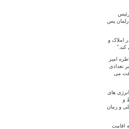
 بدون هیچ تغییری در جمعه، 22 سپتامبر 2023. رئیس
ارلمان پس
ر املاک و
کند.”
طره امیز
RIF Tru در حال حاضر تعدادی
افت می
نرژی های
 و
لی و زمان
ه اقامت