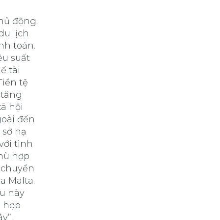
hủ động.
du lịch
nh toán.
ệu suất
ế tài
Tiền tệ
 tăng
xã hội
goài đến
 sở hạ
với tình
phù hợp
h chuyển
a Malta.
ều này
ù hợp
y”.