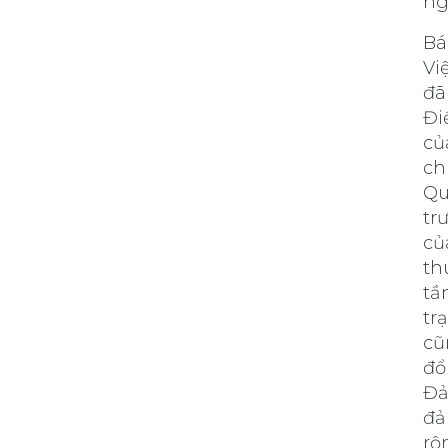
ng
Bá
Vi
đã
Đi
củ
ch
Qu
tr
củ
th
tầ
tr
cũ
đổ
Đả
đả
rộ