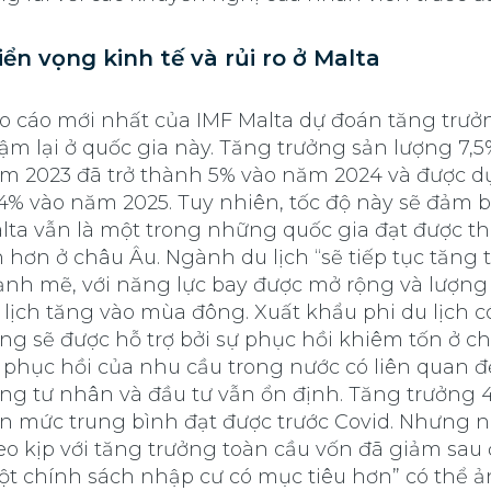
iển vọng kinh tế và rủi ro ở Malta
o cáo mới nhất của IMF Malta dự đoán tăng trưở
ậm lại ở quốc gia này. Tăng trưởng sản lượng 7,5
m 2023 đã trở thành 5% vào năm 2024 và được d
 4% vào năm 2025. Tuy nhiên, tốc độ này sẽ đảm 
lta vẫn là một trong những quốc gia đạt được t
n hơn ở châu Âu. Ngành du lịch “sẽ tiếp tục tăng
nh mẽ, với năng lực bay được mở rộng và lượng
 lịch tăng vào mùa đông. Xuất khẩu phi du lịch c
ng sẽ được hỗ trợ bởi sự phục hồi khiêm tốn ở ch
 phục hồi của nhu cầu trong nước có liên quan đ
ng tư nhân và đầu tư vẫn ổn định. Tăng trưởng 
n mức trung bình đạt được trước Covid. Nhưng 
eo kịp với tăng trưởng toàn cầu vốn đã giảm sau đ
ột chính sách nhập cư có mục tiêu hơn” có thể 