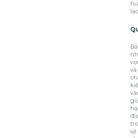
hư
la
Qu
Bá
nh
vọ
và
ch
ki
và
gi
hạ
đị
tr
sẽ