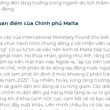
ởng đến tăng trưởng trong ngành du lịch thâm
o động.
an điểm của Chính phủ Malta
o cáo của International Monetary Found cho biết
à chức trách nhìn chung đồng ý với nhân viên về
ng”. Có sự tự tin về việc nền kinh tế Malta tiếp tục
 phát triển. Họ thừa nhận, giống như IMF, rằng tố
ậm lại trên mặt trận này. Ngoài ra, “áp lực tiền l
ềm chế, một phần là do dòng lao động nước ngoà
o, với lạm phát ổn định ở mức khoảng 2 phần tr
ữa năm 2025”. Tuy nhiên, họ kỳ vọng tăng trưởng
n sẽ giảm dần khi dòng di cư ròng giảm. Các diễ
a chính trị dẫn đến giá hàng hóa tăng là rủi ro g
ong khi ở khía cạnh tích cực, cam kết về cờ bạc và
 thúc đẩy xuất khẩu. Liên minh châu Âu có các quy