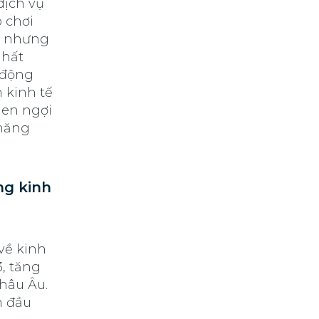
dịch vụ
 chơi
i, nhưng
nhất
o động
 kinh tế
hen ngợi
 năng
ng kinh
về kinh
, tăng
châu Âu.
n đầu