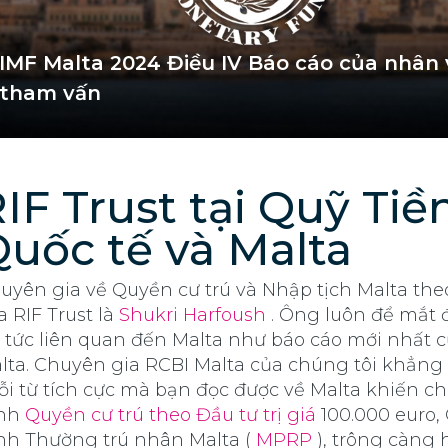
IMF Malta 2024 Điều IV Báo cáo của nhân 
tham vấn
IF Trust tại Quỹ Tiề
uốc tế và Malta
uyên gia về Quyền cư trú và Nhập tịch Malta the
a RIF Trust là
Shukri Harfoush
. Ông luôn để mắt 
n tức liên quan đến Malta như báo cáo mới nhất 
lta. Chuyên gia RCBI Malta của chúng tôi khẳng 
ỗi từ tích cực mà bạn đọc được về Malta khiến c
ình
Quyền cư trú theo Đầu tư trị giá
100.000 euro
ình Thường trú nhân Malta (
MPRP
), trông càng