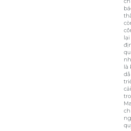
ch
bá
th
cò
cô
lạ
đị
qu
nh
là
dẫ
tr
cả
tr
Ma
ch
ng
qu