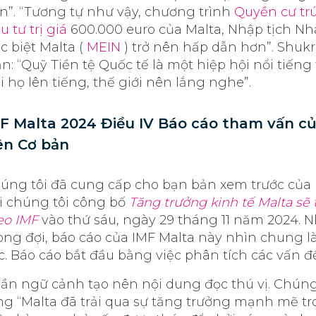
n”. “Tương tự như vậy, chương trình
Quyền cư tr
u tư trị giá
600.000 euro của Malta, Nhập tịch Nh
c biệt Malta (
MEIN
) trở nên hấp dẫn hơn”. Shukr
ận: “Quỹ Tiền tệ Quốc tế là một hiệp hội nổi tiếng 
i họ lên tiếng, thế giới nên lắng nghe”.
F Malta 2024 Điều IV Báo cáo tham vấn c
ên Cơ bản
úng tôi đã cung cấp cho bạn bản xem trước của
i chúng tôi công bố
Tăng trưởng kinh tế Malta sẽ 
eo IMF
vào thứ sáu, ngày 29 tháng 11 năm 2024. 
ng đợi, báo cáo của IMF Malta này nhìn chung là
c. Báo cáo bắt đầu bằng việc phân tích các vấn đ
ần ngữ cảnh tạo nên nội dung đọc thú vị. Chúng 
ng “Malta đã trải qua sự tăng trưởng mạnh mẽ t