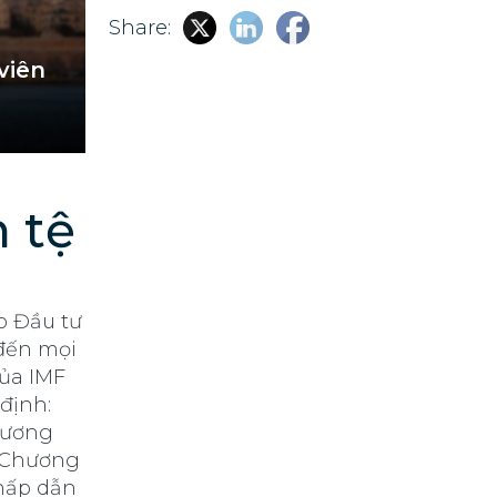
Share:
viên
n tệ
o Đầu tư
đến mọi
của IMF
định:
hương
, Chương
 hấp dẫn