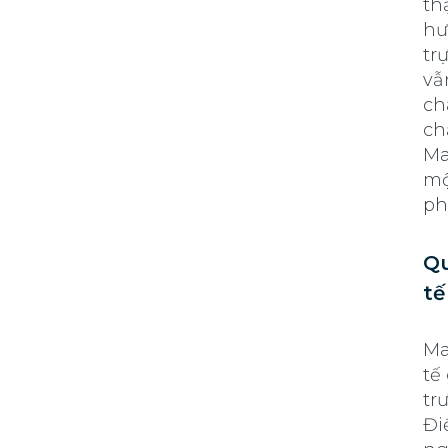
th
hư
tr
vẫ
ch
ch
Ma
mộ
ph
Qu
tế
Ma
tế
tr
Đi