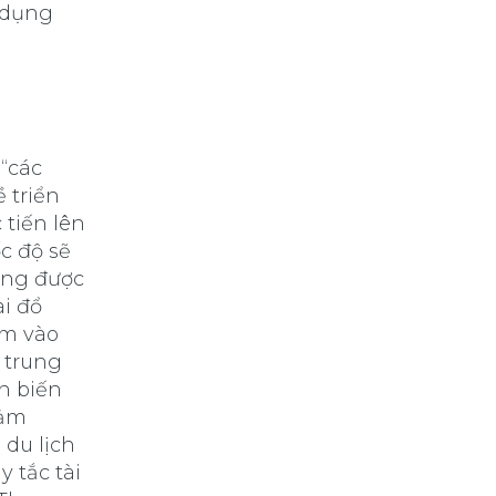
 dụng
 “các
 triển
 tiến lên
c độ sẽ
ương được
i đổ
ăm vào
 trung
n biến
iảm
 du lịch
 tắc tài