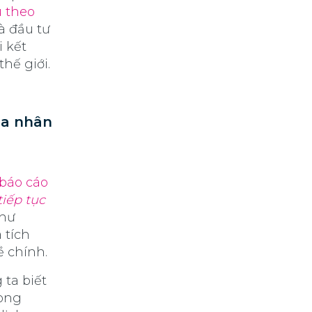
ú theo
à đầu tư
i kết
thế giới.
ủa nhân
báo cáo
tiếp tục
Như
 tích
ề chính.
ta biết
rong