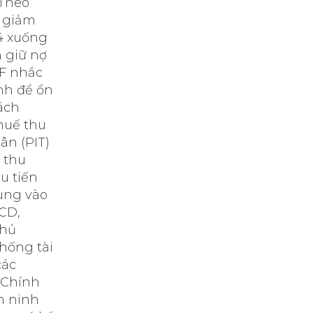
 Theo
ẽ giảm
4 xuống
 giữ nợ
OF nhắc
ịnh để ổn
cách
huế thu
ân (PIT)
h thu
u tiến
rung vào
ECD,
phủ
hống tài
các
 Chính
n ninh