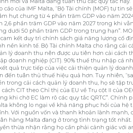
ính mới và Malta đang tuân thủ các quy tắc này.
o cáo của IMF Malta, “Bộ Tài chính (MOF) tự tin s
âm hụt chung từ 4 phần trăm GDP vào năm 202
n 2,6 phần trăm GDP vào năm 2027 trong khi vẫn
ng dưới 50 phần trăm GDP trong trung hạn”. M
i cam kết duy trì chính sách giá năng lượng cố đ
nh nền kinh tế. Bộ Tài chính Malta cho rằng cải 
ản lý doanh thu nên được ưu tiên hơn cải cách t
ập doanh nghiệp (CIT). 90% thuế thu nhập cá nh
 kết quả trực tiếp của việc cải thiện quản lý doan
n đến tuân thủ thuế hiệu quả hơn. Tuy nhiên, “sa
iển trong cải cách quản lý doanh thu, họ sẽ tập t
i cách CIT theo Chỉ thị của EU về Trụ cột II của O
ong khi chờ EC làm rõ các quy tắc QRTC”. Chính 
lta không lo ngại về khả năng phục hồi của hệ t
ính. Với nguồn vốn và thanh khoản lành mạnh, 
ân hàng Malta đang ở trong tình trạng tốt nhất.
yền thừa nhận rằng họ cần phải cảnh giác với a