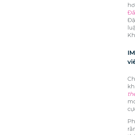
hơ
Đầ
Đặ
lu
Kh
IM
vi
Ch
kh
th
mo
cự
Ph
rằ