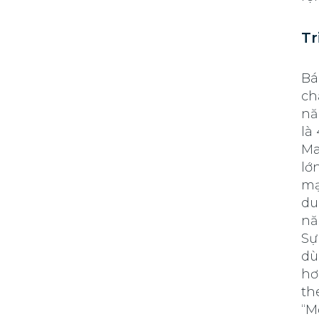
Tr
Bá
ch
nă
là
Ma
lớ
mạ
du
nă
Sự
dù
hơ
th
“M