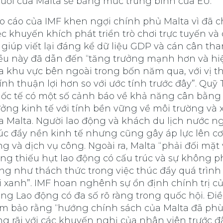
ười của Malta sẽ bằng mức trung bình của EU.
o cáo của IMF khen ngợi chính phủ Malta vì đã c
ệc khuyến khích phát triển trò chơi trực tuyến và 
 giúp viết lại đáng kể dữ liệu GDP và cán cân tha
ều này đã dẫn đến “tăng trưởng mạnh hơn và hi
a khu vực bên ngoài trong bốn năm qua, với vị th
ính thuận lợi hơn so với ước tính trước đây”. Quỹ 
ốc tế có một số cảnh báo về khả năng cân bằng
ưởng kinh tế với tính bền vững về môi trường và 
a Malta. Người lao động và khách du lịch nước n
úc đẩy nền kinh tế nhưng cũng gây áp lực lên cơ
ng và dịch vụ công. Ngoài ra, Malta “phải đối mặt 
ạng thiếu hụt lao động có cấu trúc và sự không 
ng như thách thức trong việc thúc đẩy quá trìn
i xanh”. IMF hoan nghênh sự ổn định chính trị củ
ng Lao động có đa số rõ ràng trong quốc hội. Đi
m bảo rằng “hướng chính sách của Malta đã ph
ng rãi với các khuyến nghị của nhân viên trước đâ