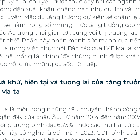
ập kỷ qua, chủ yếu được thúc đẩy bởi các ngành 
ớng đến xuất khẩu, chẳng hạn như du lịch và trò
ực tuyến. Mặc dù tăng trưởng dự kiến sẽ chậm lạ
n sẽ nằm trong số những mức tăng trưởng cao 
âu Âu trong thời gian tới, cùng với thị trường la
ặt chẽ”. Phần này nhấn mạnh sức mạnh của nền
lta trong việc phục hồi. Báo cáo của IMF Malta k
t hệ thống tài chính “đã chứng minh được khả
ục hồi giữa những cú sốc liên tiếp”.
á khứ, hiện tại và tương lai của tăng trưở
 Malta
lta là một trong những câu chuyện thành công 
 gần đây của châu Âu. Từ năm 2014 đến năm 2023
ưởng trung bình đạt 6,75%, mức cao thứ hai của 
ều này có nghĩa là đến năm 2023, GDP bình quâ