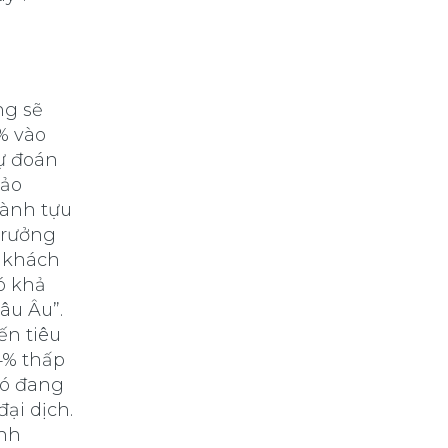
ng sẽ
% vào
ự đoán
bảo
hành tựu
 trưởng
 khách
ó khả
âu Âu”.
ến tiêu
4% thấp
nó đang
ại dịch.
ảnh