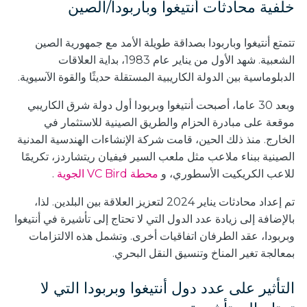
خلفية محادثات أنتيغوا وباربودا/الصين
تتمتع أنتيغوا وباربودا بصداقة طويلة الأمد مع جمهورية الصين
الشعبية. شهد الأول من يناير عام 1983، بداية العلاقات
الدبلوماسية بين الدولة الكاريبية المستقلة حديثًا والقوة الآسيوية.
وبعد 30 عاما، أصبحت أنتيغوا وبربودا أول دولة شرق الكاريبي
موقعة على مبادرة الحزام والطريق الصينية للاستثمار في
الخارج. منذ ذلك الحين، قامت شركة الإنشاءات الهندسية المدنية
الصينية ببناء ملاعب مثل ملعب السير فيفيان ريتشاردز، تكريمًا
للاعب الكريكيت الأسطوري، و
محطة VC Bird الجوية
.
تم إعداد محادثات يناير 2024 لتعزيز العلاقة بين البلدين. لذا،
بالإضافة إلى زيادة عدد الدول التي لا تحتاج إلى تأشيرة في أنتيغوا
وبربودا، عقد الطرفان اتفاقيات أخرى. وتشمل هذه الالتزامات
بمعالجة تغير المناخ وتنسيق النقل البحري.
التأثير على عدد دول أنتيغوا وبربودا التي لا