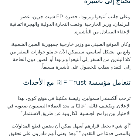
تحتاج إلى تأشيرة
وعلى جانب أنتيغوا وبربودا، حضرة. EP شيت جرين، عضو
البرلمان، وزير الخارجية. وقعت التجارة الدولية والهجرة اتفاقية
الإعفاء المتبادل من التأشيرة.
وكان الموقع الصيني هو وزير خارجية جمهورية الصين الشعبية،
وانغ يي. بشكل أساسي، سيتمكن الآن حاملو جوازات السفر من
كلا البلدين من السفر إلى أنتيغوا وبربودا أو الصين دون الحاجة
إلى التقدم بطلب للحصول على تأشيرة مسبقاً.
تتعامل مؤسسة RIF Trust مع الأحداث
ترحب ألكسندرا سمولين، رئيسة مكتبنا في هونج كونج، بهذا
الإعلان. وتكشف قائلة: “غالبًا ما يجد العملاء الصينيون صعوبة في
الاختيار بين برامج الجنسية الكاريبية عن طريق الاستثمار”.
“أي شيء يجعل قرارهم أسهل يمكن أن يضمن قطع المداولات
والمضي قدمًا في التقديم.” “وهذا يعني أنهم قادرون على تحقيق