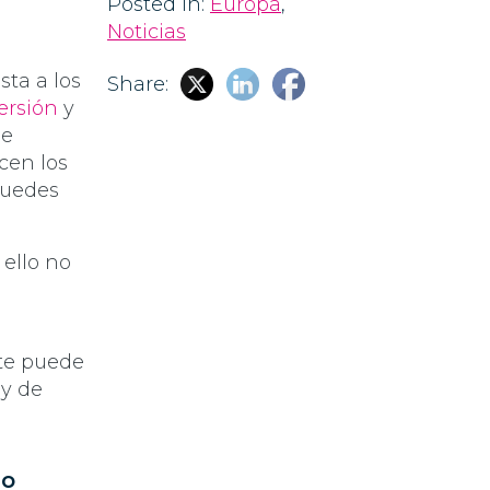
Posted in:
Europa
,
Noticias
sta a los
Share:
ersión
y
de
cen los
puedes
ello no
te puede
 y de
mo