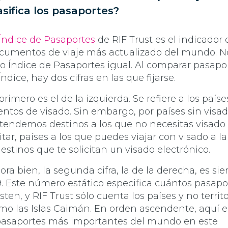
asifica los pasaportes?
Índice de Pasaportes
de RIF Trust es el indicador 
cumentos de viaje más actualizado del mundo. N
ro Índice de Pasaportes igual. Al comparar pasapo
Índice, hay dos cifras en las que fijarse.
 primero es el de la izquierda. Se refiere a los paíse
entos de visado. Sin embargo, por países sin visa
tendemos destinos a los que no necesitas visado
sitar, países a los que puedes viajar con visado a l
destinos que te solicitan un visado electrónico.
ora bien, la segunda cifra, la de la derecha, es si
9. Este número estático especifica cuántos pasapo
isten, y RIF Trust sólo cuenta los países y no territ
mo las Islas Caimán. En orden ascendente, aquí e
pasaportes más importantes del mundo en este