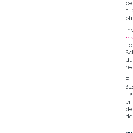
pe
a 
of
In
Vi
li
Sc
du
re
El
32
Ha
en
de
de