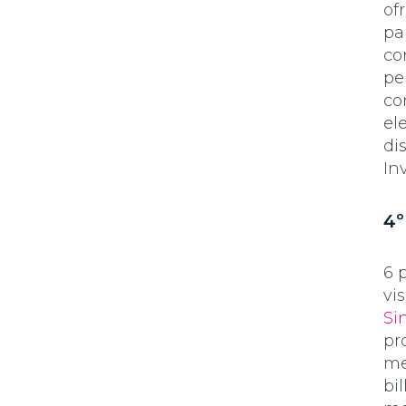
of
pa
co
pe
co
el
di
In
4º
6 
vi
Si
pr
me
bi