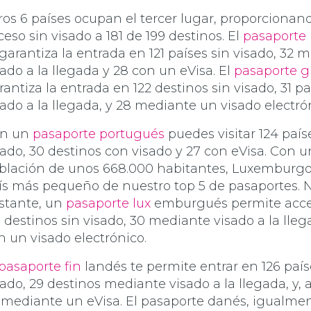
ros 6 países ocupan el tercer lugar, proporcionan
ceso sin visado a 181 de 199 destinos. El
pasaporte 
 garantiza la entrada en 121 países sin visado, 32 
sado a la llegada y 28 con un eVisa. El
pasaporte g
rantiza la entrada en 122 destinos sin visado, 31 p
sado a la llegada, y 28 mediante un visado electró
n un
pasaporte portugués
puedes visitar 124 país
sado, 30 destinos con visado y 27 con eVisa. Con 
blación de unos 668.000 habitantes, Luxemburgo 
ís más pequeño de nuestro top 5 de pasaportes. 
stante, un
pasaporte lux
emburgués permite acce
5 destinos sin visado, 30 mediante visado a la lleg
n un visado electrónico.
pasaporte fin
landés te permite entrar en 126 país
sado, 29 destinos mediante visado a la llegada, y,
 mediante un eVisa. El pasaporte danés, igualmen