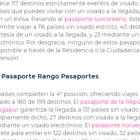
rece 117 destinos estrictamente exentos de visado,
íses que puedes visitar con un visado a la llegada,
n un eVisa. Pasando al
pasaporte surcoreano
, ést
rmite viajar a 116 países sin visado estricto, 40 des
rtesía de un visado a la llegada, y 23 mediante un
ectrónico. Por desgracia, ninguno de estos pasapo
sponible a través de la Residencia o la Ciudadanía
versión.
 Pasaporte Rango Pasaportes
países comparten la 4ª posición, ofreciendo viajes 
sado a 180 de 199 destinos. El
pasaporte de la Repú
ngapur
garantiza la llegada a 131 países sin visado
opiamente dicho, 27 destinos con visado a la lleg
diante un visado electrónico. El
pasaporte norue
llete para entrar en 122 destinos sin visado, 32 país