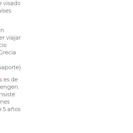
e visado
aíses
un
er viajar
cio
Grecia
saporte).
s
es de
hengen.
nsiste
enes
e 5 años