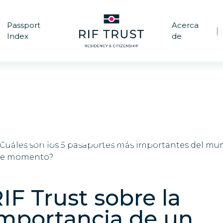
Passport
Acerca
|
|
Index
de
¿Cuáles son los 5 pasaportes más import
del mundo en este momento?
IF Trust sobre la
mportancia de un