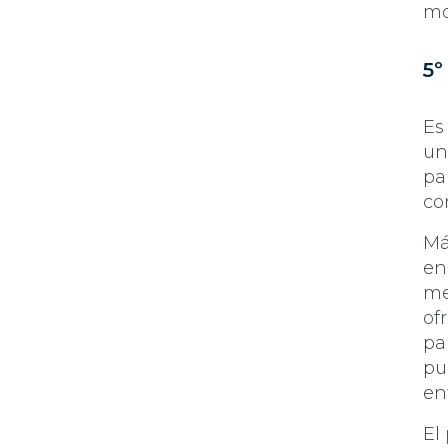
mo
5º
Es
un
pa
co
Má
en
me
of
pa
pu
en
El