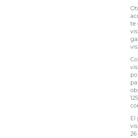
Ot
ac
te
vi
ga
vi
Co
vi
po
pa
ob
12
co
El
vi
26