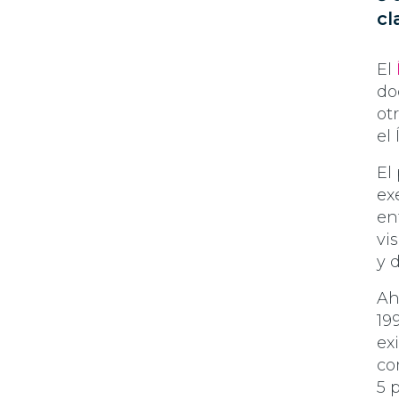
cl
El
do
ot
el 
El
ex
en
vi
y 
Ah
19
ex
co
5 