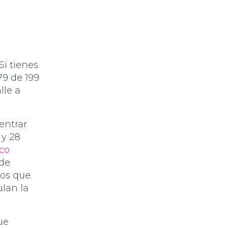
Si tienes
79 de 199
lle a
entrar
 y 28
co
 de
los que
ulan la
ue