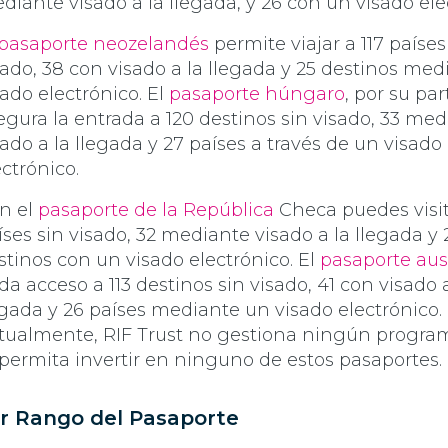
diante visado a la llegada, y 26 con un visado ele
pasaporte neozelandés
permite viajar a 117 países
sado, 38 con visado a la llegada y 25 destinos me
sado electrónico. El
pasaporte húngaro
, por su par
egura la entrada a 120 destinos sin visado, 33 me
sado a la llegada y 27 países a través de un visado
ectrónico.
n el
pasaporte de la República
Checa puedes visit
íses sin visado, 32 mediante visado a la llegada y 
stinos con un visado electrónico. El
pasaporte aus
 da acceso a 113 destinos sin visado, 41 con visado 
egada y 26 países mediante un visado electrónico.
tualmente, RIF Trust no gestiona ningún progra
 permita invertir en ninguno de estos pasaportes.
r Rango del Pasaporte