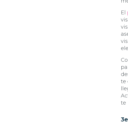
me
El
vi
vi
as
vi
el
Co
pa
de
te
ll
Ac
te
3e