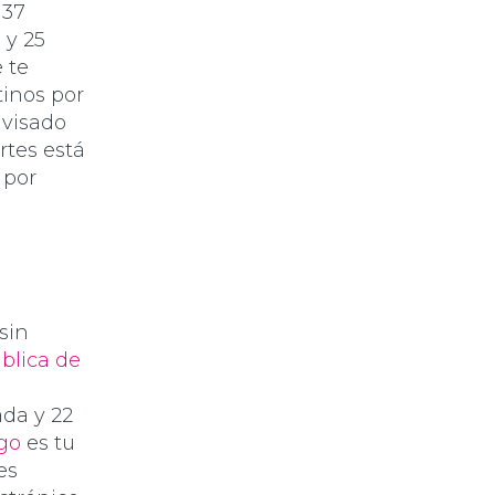
 37
 y 25
e te
tinos por
 visado
rtes está
 por
sin
blica de
ada y 22
go
es tu
es