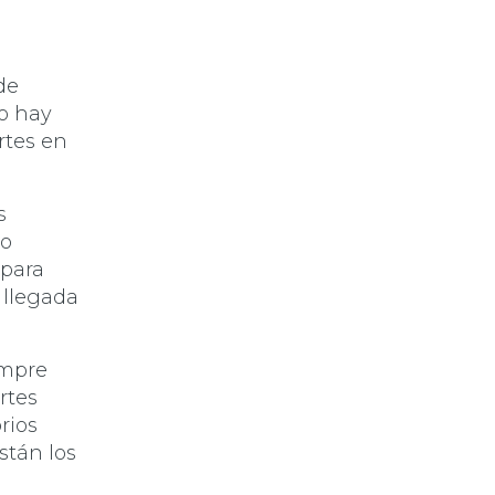
de
o hay
rtes en
s
do
 para
a llegada
empre
rtes
orios
stán los