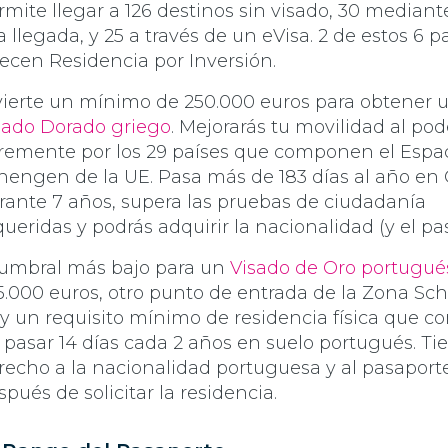
rmite llegar a 126 destinos sin visado, 30 mediant
la llegada, y 25 a través de un eVisa. 2 de estos 6 p
recen Residencia por Inversión.
vierte un mínimo de 250.000 euros para obtener 
sado Dorado griego
. Mejorarás tu movilidad al pod
bremente por los 29 países que componen el Espa
hengen de la UE. Pasa más de 183 días al año en 
rante 7 años, supera las pruebas de ciudadanía
queridas y podrás adquirir la nacionalidad (y el pa
 umbral más bajo para un
Visado de Oro portugué
5.000 euros, otro punto de entrada de la Zona Sc
y un requisito mínimo de residencia física que co
 pasar 14 días cada 2 años en suelo portugués. Ti
recho a la nacionalidad portuguesa y al pasaport
spués de solicitar la residencia.