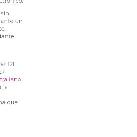
ctrónico.
 sin
diante un
te,
diante
ar 121
27
traliano
a la
ma que