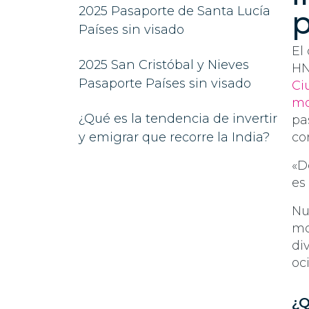
2025 Pasaporte de Santa Lucía
p
Países sin visado
El
2025 San Cristóbal y Nieves
HN
Pasaporte Países sin visado
Ci
mo
¿Qué es la tendencia de invertir
pa
y emigrar que recorre la India?
co
«D
es
Nu
mo
di
oci
¿Q