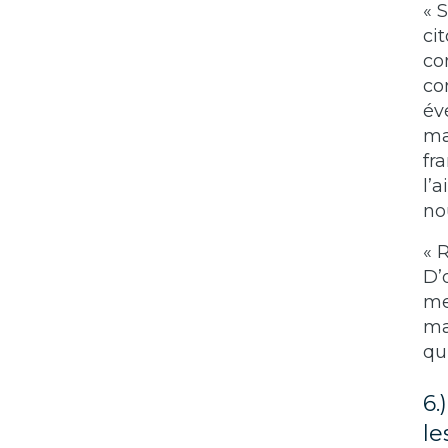
« 
ci
co
co
év
ma
fr
l’
no
« 
D’
me
ma
qu
6.
le