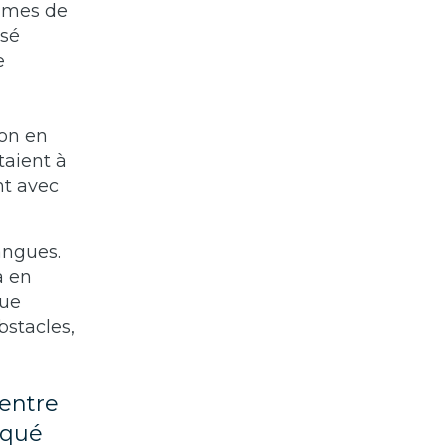
ammes de
osé
e
ion en
taient à
nt avec
angues.
a en
gue
stacles,
 entre
rqué