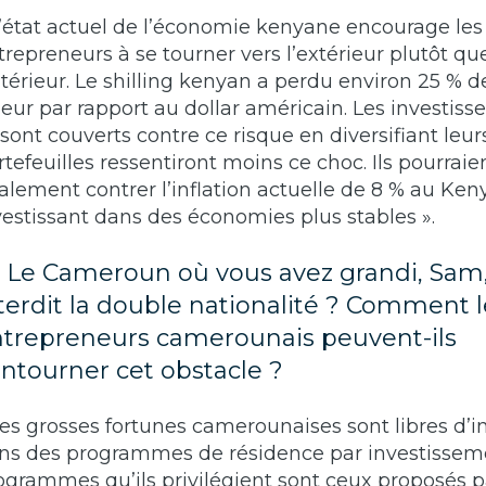
L’état actuel de l’économie kenyane encourage les
trepreneurs à se tourner vers l’extérieur plutôt qu
intérieur. Le shilling kenyan a perdu environ 25 % d
leur par rapport au dollar américain. Les investiss
 sont couverts contre ce risque en diversifiant leur
rtefeuilles ressentiront moins ce choc. Ils pourraie
alement contrer l’inflation actuelle de 8 % au Ken
vestissant dans des économies plus stables ».
) Le Cameroun où vous avez grandi, Sam
terdit la double nationalité ? Comment l
trepreneurs camerounais peuvent-ils
ntourner cet obstacle ?
Les grosses fortunes camerounaises sont libres d’in
ns des programmes de résidence par investisseme
ogrammes qu’ils privilégient sont ceux proposés p