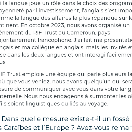
Si la langue joue un rôle dans le choix des progr
toyenneté par l’investissement, l’anglais s’est imp
mme la langue des affaires la plus répandue sur l
ntinent. En octobre 2023, nous avons organisé un
énement du RIF Trust au Cameroun, pays
joritairement francophone. J’ai fait ma présentat
ançais et ma collègue en anglais, mais les invités é
aise dans les deux langues et ont interagi facileme
us.
RIF Trust emploie une équipe qui parle plusieurs l
où que vous veniez, nous avons quelqu’un qui ser
sure de communiquer avec vous dans votre lan
ternelle. Nous nous engageons à surmonter les ob
’ils soient linguistiques ou liés au voyage.
) Dans quelle mesure existe-t-il un fossé
s Caraïbes et l’Europe ? Avez-vous rema