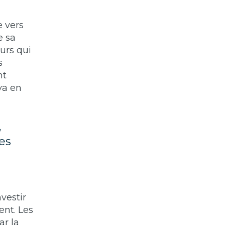
e vers
e sa
eurs qui
s
nt
ya en
,
es
vestir
nt. Les
ar la