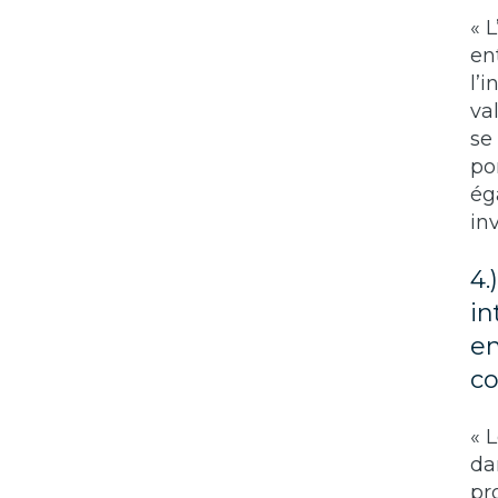
« 
en
l’
va
se
po
ég
in
4.
in
en
co
« 
da
pr