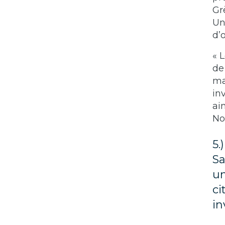
Gr
Un
d’o
« 
de
ma
in
ai
No
5.
Sa
un
ci
in