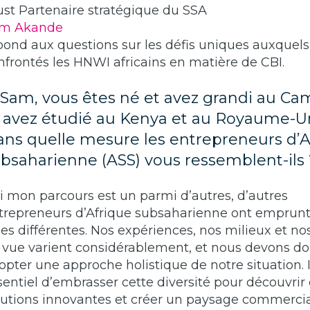
ust Partenaire stratégique du SSA
m Akande
pond aux questions sur les défis uniques auxquels
nfrontés les HNWI africains en matière de CBI.
) Sam, vous êtes né et avez grandi au C
 avez étudié au Kenya et au Royaume-Un
ns quelle mesure les entrepreneurs d’A
bsaharienne (ASS) vous ressemblent-ils 
Si mon parcours est un parmi d’autres, d’autres
trepreneurs d’Afrique subsaharienne ont emprun
ies différentes. Nos expériences, nos milieux et no
 vue varient considérablement, et nous devons d
opter une approche holistique de notre situation. I
sentiel d’embrasser cette diversité pour découvrir
lutions innovantes et créer un paysage commerci