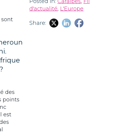
Posted in:
Caraïbes
,
Fil
d'actualité
,
L'Europe
 sont
Share:
ameroun
i.
frique
?
té des
s points
onc
l est
 des
al