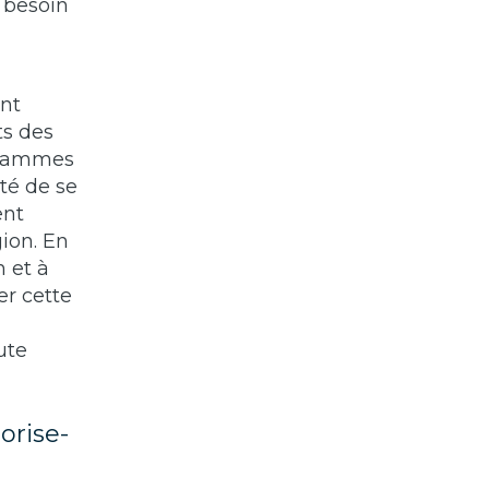
 besoin
ent
ts des
ogrammes
té de se
ent
ion. En
 et à
er cette
ute
orise-