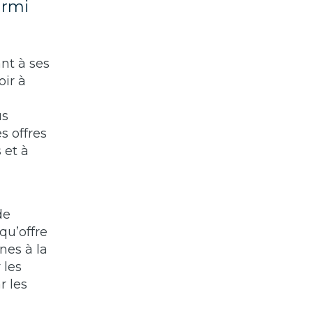
armi
nt à ses
oir à
us
s offres
 et à
de
qu’offre
nes à la
 les
r les