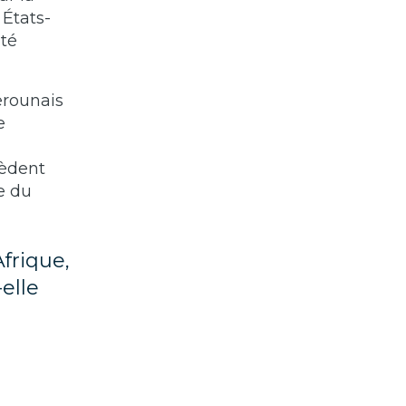
 États-
ité
erounais
e
cèdent
e du
Afrique,
elle