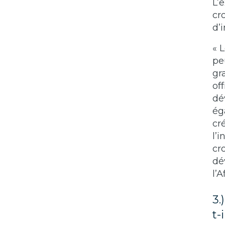
L’
cr
d’
« 
pe
gr
of
dé
ég
cr
l’
cr
dé
l’
3.
t-