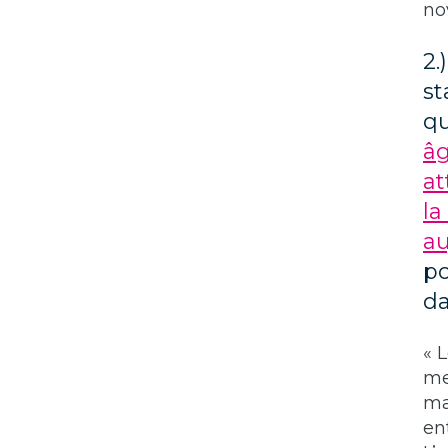
no
2.
st
q
âg
at
la
au
po
da
« 
me
ma
en