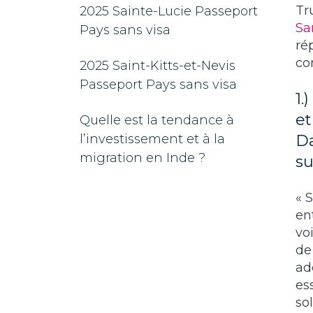
Tr
2025 Sainte-Lucie Passeport
Sa
Pays sans visa
ré
co
2025 Saint-Kitts-et-Nevis
Passeport Pays sans visa
1.
et
Quelle est la tendance à
l’investissement et à la
Da
migration en Inde ?
su
« 
en
vo
de
ad
es
so