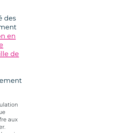
é des
irment
on en
e
ille de
a
ssement
ulation
ue
fre aux
r.