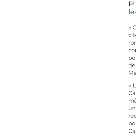
pr
le
« 
ci
ro
co
po
de
Ma
« 
Ca
mê
un
re
po
Ca