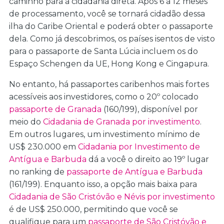
caminho para a cidadania direta. Após 6 a 12 meses
de processamento, você se tornará cidadão dessa
ilha do Caribe Oriental e poderá obter o passaporte
dela. Como já descobrimos, os países isentos de visto
para o passaporte de Santa Lúcia incluem os do
Espaço Schengen da UE, Hong Kong e Cingapura.
No entanto, há passaportes caribenhos mais fortes
acessíveis aos investidores, como o 20º colocado
passaporte de Granada
(160/199), disponível por
meio do
Cidadania de Granada por investimento
.
Em outros lugares, um investimento mínimo de
US$ 230.000 em
Cidadania por Investimento de
Antígua e Barbuda
dá a você o direito ao 19º lugar
no ranking de
passaporte de Antígua e Barbuda
(161/199). Enquanto isso, a opção mais baixa para
Cidadania de São Cristóvão e Névis por investimento
é de US$ 250.000, permitindo que você se
qualifique para um
passaporte de São Cristóvão e