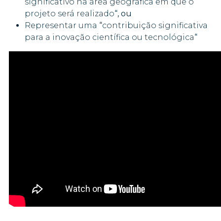
significativo na área geográfica em que o
projeto será realizado
“, ou
Representar uma
“
contribuição significativa
para a inovação científica ou tecnológica
“