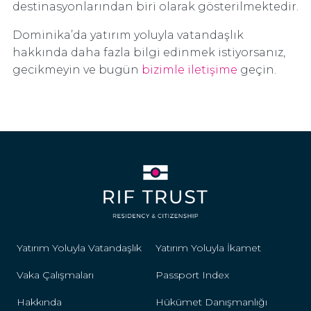
destinasyonlarından biri olarak gösterilmektedir.
Dominika’da yatırım yoluyla vatandaşlık
hakkında daha fazla bilgi edinmek istiyorsanız,
gecikmeyin ve bugün
bizimle iletişime
geçin.
Yatırım Yoluyla Vatandaşlık
Yatırım Yoluyla İkamet
Vaka Çalışmaları
Passport Index
Hakkında
Hükümet Danışmanlığı