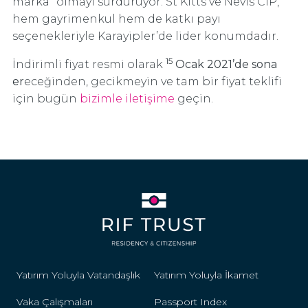
marka” olmayı sürdürüyor. St Kitts ve Nevis CIP,
hem gayrimenkul hem de katkı payı
seçenekleriyle Karayipler’de lider konumdadır.
15
İndirimli fiyat resmi olarak
Ocak 2021’de sona
er
eceğinden, gecikmeyin ve tam bir fiyat teklifi
için bugün
bizimle iletişime
geçin.
Yatırım Yoluyla Vatandaşlık
Yatırım Yoluyla İkamet
Vaka Çalışmaları
Passport Index