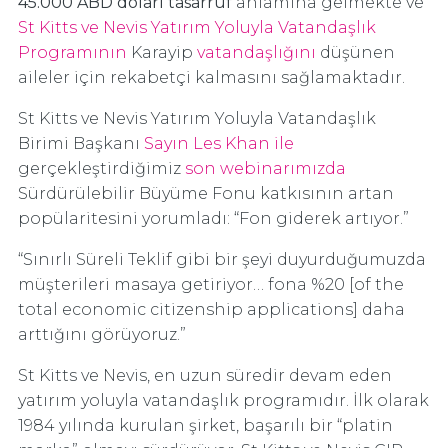
45.000 ABD doları tasarruf
anlamına gelmekte ve
St Kitts ve Nevis Yatırım Yoluyla Vatandaşlık
Programının
Karayip
vatandaşlığını
düşünen
aileler için rekabetçi kalmasını sağlamaktadır.
St Kitts ve Nevis Yatırım Yoluyla Vatandaşlık
Birimi Başkanı
Sayın Les Khan ile
gerçekleştirdiğimiz
son webinarımızda
Sürdürülebilir Büyüme Fonu katkısının artan
popülaritesini yorumladı: “Fon giderek artıyor.”
“Sınırlı Süreli Teklif gibi bir şeyi duyurduğumuzda
müşterileri masaya getiriyor… fona %20 [of the
total economic citizenship applications] daha
arttığını görüyoruz.”
St Kitts ve Nevis, en uzun süredir devam eden
yatırım yoluyla vatandaşlık programıdır. İlk olarak
1984 yılında kurulan şirket, başarılı bir “platin