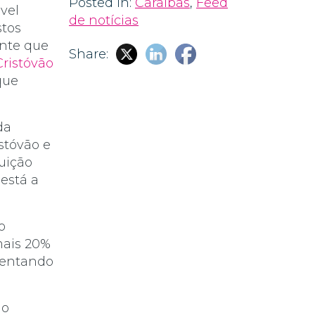
Posted in:
Caraíbas
,
Feed
vel
de notícias
stos
ante que
Share:
ristóvão
que
da
stóvão e
uição
está a
o
mais 20%
umentando
lo