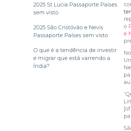
co
2025 St Lucia Passaporte Países
te
sem visto
re
o
2025 São Cristóvão e Nevis
e 
Passaporte Países sem visto
pr
O que é a tendência de investir
No
e migrar que está varrendo a
Un
Índia?
Ne
pa
au
“Q
Li
[o
pa
Sã