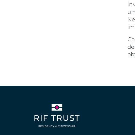
in
um
Ne
im
Co
de
ob