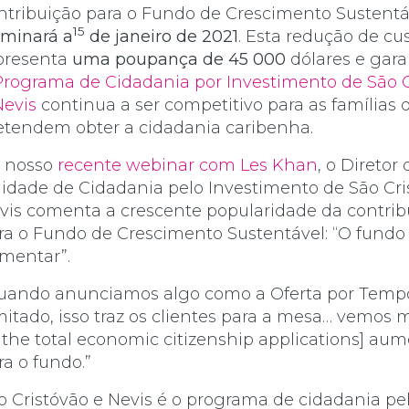
ntribuição para o Fundo de Crescimento Sustentá
15
rminará a
de janeiro de 2021
. Esta redução de cu
presenta
uma poupança de 45 000
dólares e gar
Programa de Cidadania por Investimento de São C
Nevis
continua a ser competitivo para as famílias 
etendem obter a cidadania caribenha.
 nosso
recente webinar com Les Khan
, o Diretor 
idade de Cidadania pelo Investimento de São Cri
vis comenta a crescente popularidade da contrib
ra o Fundo de Crescimento Sustentável: “O fundo 
mentar”.
uando anunciamos algo como a Oferta por Temp
mitado, isso traz os clientes para a mesa… vemos 
f the total economic citizenship applications] a
ra o fundo.”
o Cristóvão e Nevis é o programa de cidadania pe