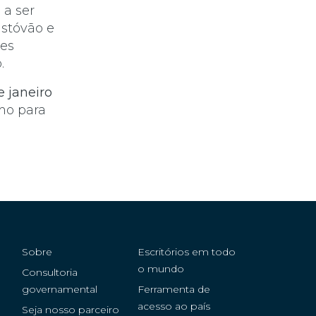
 a ser
istóvão e
ões
.
 janeiro
o para
Sobre
Escritórios em todo
o mundo
Consultoria
governamental
Ferramenta de
acesso ao país
Seja nosso parceiro