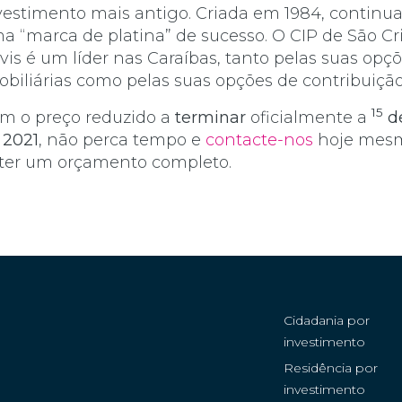
vestimento mais antigo. Criada em 1984, continua
a “marca de platina” de sucesso. O CIP de São Cr
vis é um líder nas Caraíbas, tanto pelas suas opç
obiliárias como pelas suas opções de contribuição
15
m o preço reduzido a
terminar
oficialmente a
de
 2021
, não perca tempo e
contacte-nos
hoje mesm
ter um orçamento completo.
Cidadania por
investimento
Residência por
investimento