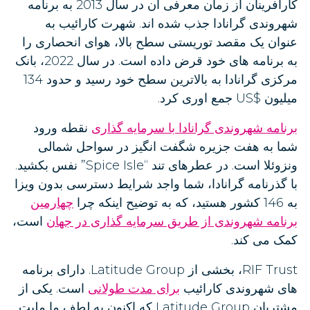
کارافرینان از زمان معرفی ان در سال 2013 به برنامه
شهروندی گرانادا جذب شده اند. شهرت کارائیب به
عنوان یک مقصد توریستی سطح بالا، هوای انحصاری را
به برنامه های خود قرض داده است. در سال 2022، بانک
مرکزی گرانادا به بالاترین سطح خود رسید و حدود 134
میلیون $US جمع اوری کرد.
برنامه شهروندی گرانادا با سرمایه گذاری
نقطه ورود
شما به هفت جزیره شگفت انگیز در سواحل شمالی
ونزوئلا است. در عطرهای تند “Spice Isle” نفس بکشید.
با گذرنامه گرانادا، شما واجد شرایط دسترسی بدون ویزا
به 146 کشور هستید، که به توضیح اینکه چرا
چهارمین
برنامه شهروندی از طریق سرمایه گذاری در جهان
است،
کمک می کند.
RIF Trust، بخشی از Latitude Group. دارای برنامه
های شهروندی کارائیب
برای مدت طولانی
است. یکی از
مشتریان Latitude Group که اکنون به لطف ما ملیت