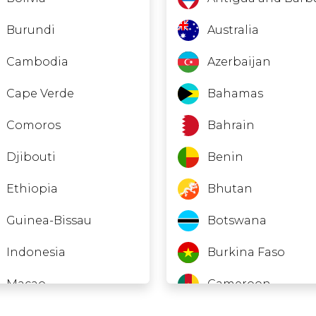
Burundi
Australia
Cambodia
Azerbaijan
Cape Verde
Bahamas
Comoros
Bahrain
Djibouti
Benin
Ethiopia
Bhutan
Guinea-Bissau
Botswana
Indonesia
Burkina Faso
Macao
Cameroon
Madagascar
Colombia