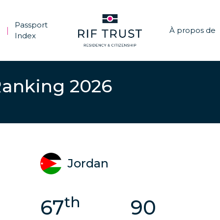
Passport
À propos de
|
Index
Ranking 2026
Jordan
th
67
90