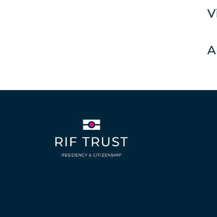
Malaysia
V
90 DAYS
Micronesia
30 DAYS
A
Saint Kitts and Nevis
90 DAYS
Seychelles
90 DAYS
South Africa
30 DAYS
Syria
Tajikistan
30 DAYS
Thailand
60 DAYS
Tunisia
90 DAYS