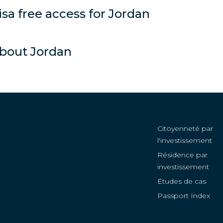
isa free access for Jordan
Malawi
DR Congo
Maldives
Ivory Coast
bout Jordan
Mauritania
El Salvador
Mauritius
Equatorial Guinea
Mozambique
Gabon
Citoyenneté par
Nepal
Guinea
l'investissement
Résidence par
Nicaragua
India
investissement
Palau
Iraq
Études de cas
Passport Index
Rwanda
Kenya