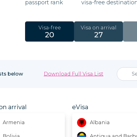
passport rank
visa-free destinatio
Visa-free
Visa on arrival
20
27
ists below
Download Full Visa List
on arrival
eVisa
Armenia
Albania
Bolivia
Antigua and Barb