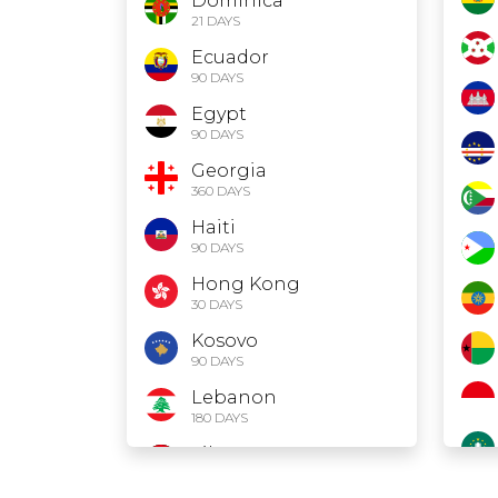
Dominica
21 DAYS
Ecuador
90 DAYS
Egypt
90 DAYS
Georgia
360 DAYS
Haiti
90 DAYS
Hong Kong
30 DAYS
Kosovo
90 DAYS
Lebanon
180 DAYS
Libya
30 DAYS