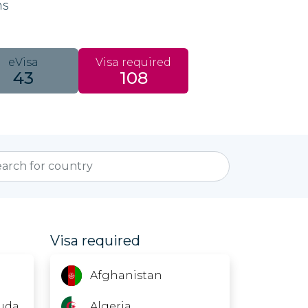
ns
eVisa
Visa required
43
108
Visa required
Afghanistan
uda
Algeria