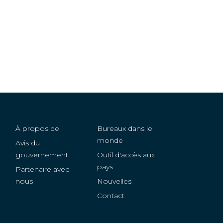
Brazil
Brunei
Bulgaria
Canada
Central African
Republic
À propos de
Bureaux dans le
Chad
monde
Avis du
Chile
gouvernement
Outil d'accès aux
pays
Partenaire avec
China
nous
Nouvelles
Contact
Congo
Costa Rica