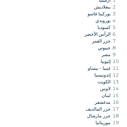
أرمينيا
بنغلاديش
بوركينا فاسو
بوروندي
كمبوديا
الرأس الأخضر
جزر القمر
جيبوتي
مصر
إثيوبيا
غينيا – بيساو
إندونيسيا
الكويت
لاوس
لبنان
مدغشقر
جزر المالديف
جزر مارشال
موريتانيا