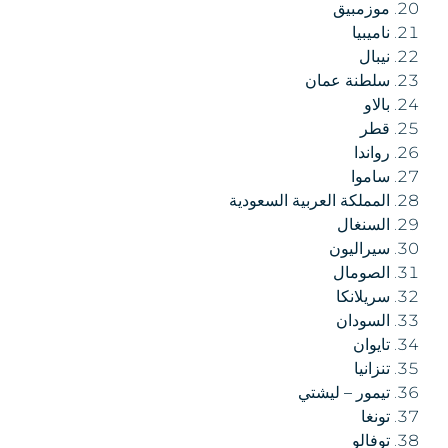
موزمبيق
ناميبيا
نيبال
سلطنة عمان
بالاو
قطر
رواندا
ساموا
المملكة العربية السعودية
السنغال
سيراليون
الصومال
سريلانكا
السودان
تايوان
تنزانيا
تيمور – ليشتي
تونغا
توفالو