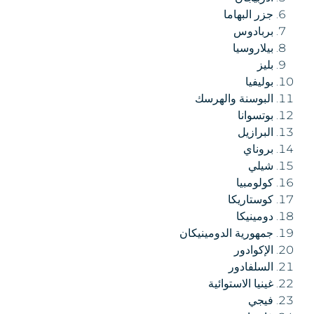
جزر البهاما
بربادوس
بيلاروسيا
بليز
بوليفيا
البوسنة والهرسك
بوتسوانا
البرازيل
بروناي
شيلي
كولومبيا
كوستاريكا
دومينيكا
جمهورية الدومينيكان
الإكوادور
السلفادور
غينيا الاستوائية
فيجي