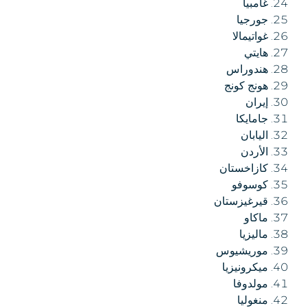
غامبيا
جورجيا
غواتيمالا
هايتي
هندوراس
هونج كونج
إيران
جامايكا
اليابان
الأردن
كازاخستان
كوسوفو
قيرغيزستان
ماكاو
ماليزيا
موريشيوس
ميكرونيزيا
مولدوفا
منغوليا