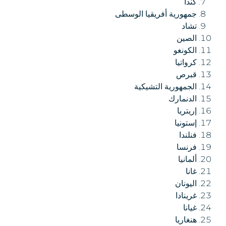
كندا
جمهورية أفريقيا الوسطى
تشاد
الصين
الكونغو
كرواتيا
قبرص
الجمهورية التشيكية
الدنمارك
إريتريا
إستونيا
فنلندا
فرنسا
ألمانيا
غانا
اليونان
غرينادا
غيانا
هنغاريا