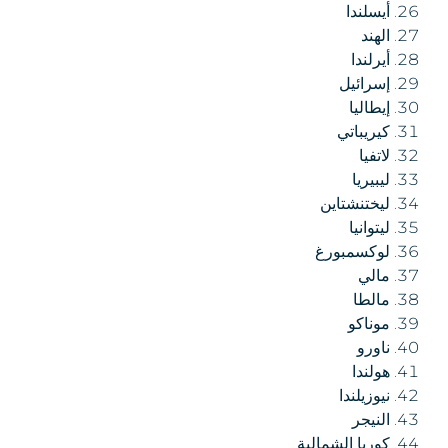
أيسلندا
الهند
أيرلندا
إسرائيل
إيطاليا
كيريباتي
لاتفيا
ليبيريا
ليختنشتاين
ليتوانيا
لوكسمبورغ
مالي
مالطا
موناكو
ناورو
هولندا
نيوزيلندا
النيجر
كوريا الشمالية