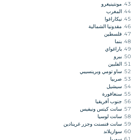
مونتينيغرو
المغرب
نيكاراغوا
مقدونيا الشمالية
فلسطين
بنما
باراغواي
بيرو
الفلبين
ساو تومي وبرينسيبي
صربيا
سيشيل
سنغافورة
جنوب أفريقيا
سانت كيتس ونيفيس
سانت لوسيا
سانت فنسنت وجزر غرينادين
سوازيلاند
سوريا