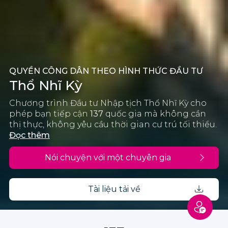
QUYỀN CÔNG DÂN THEO HÌNH THỨC ĐẦU TƯ
Thổ Nhĩ Kỳ
Chương trình Đầu tư Nhập tịch Thổ Nhĩ Kỳ cho
phép bạn tiếp cận
137
quốc gia mà không cần
thị thực, không yêu cầu thời gian cư trú tối thiểu.
Đọc thêm
Nói chuyện với một chuyên gia
Tài liệu tải về