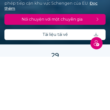
phép tiếp cận khu vực Schengen của EU.
Đọc
thêm
Nói chuyện với một chuyên gia
Tài liệu tải về
29
Các nước Schengen để khám phá
100.000 €
Yêu cầu tối thiểu
6-8
thời gian xử lý tháng