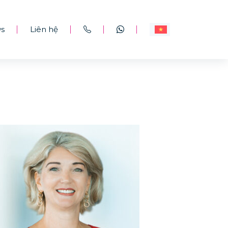
s
Liên hệ
|
|
|
|