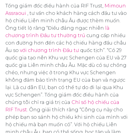
Tổng giám đốc điều hành của RIF Trust,
Mimoun
Assraoui
, tư vấn cho khách hàng cách đầu tư vào
hộ chiếu Liên minh châu Âu được thèm muốn.
Ông tiết lộ rằng “Điều đáng ngạc nhiên
là
chương trình Đầu tư thường trú
cung cấp nhiều
con đường hơn đến các hộ chiếu hàng đầu châu
Âu so
với chương trình Đầu tư
quốc tịch”. “Có 29
quốc gia tạo nên Khu vực Schengen của EU và 27
quốc gia Liên minh châu Âu. Mặc dù có sự chồng
chéo, nhưng việc ở trong Khu vực Schengen
không đảm bảo tình trạng EU của bạn và ngược
lại. Là cư dân EU, bạn có thể tự do đi lại qua Khu
vực Schengen”. Tổng giám đốc điều hành của
chúng tôi chỉ ra giá trị của
Chỉ số hộ chiếu của
RIF Trust.
Ông giải thích rằng “Công cụ này cho
phép bạn so sánh hộ chiếu khi sinh của mình với
hộ chiếu mà bạn muốn có”. Với hộ chiếu Liên
minh châu Âu, bạn có thể sống, học tập và làm